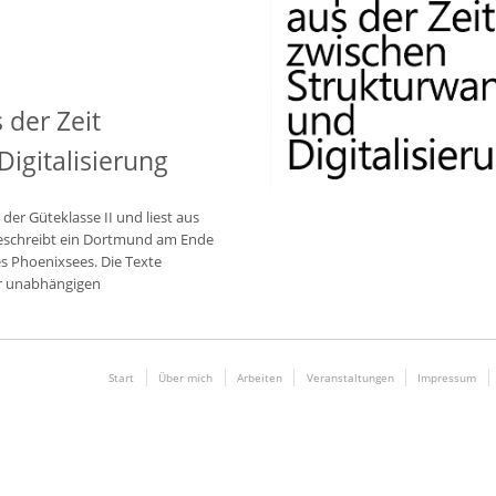
der Zeit
igitalisierung
der Güteklasse II und liest aus
beschreibt ein Dortmund am Ende
s Phoenixsees. Die Texte
er unabhängigen
Start
Über mich
Arbeiten
Veranstaltungen
Impressum