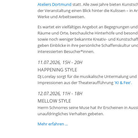
Ateliers Dortmund
statt. Alle zwei Jahre bieten Kunst
der Veranstaltung einen Blick hinter die Kulissen – in A
Werke und Arbeitsweisen.
Es wartet ein vielfältiges Angebot an Begegnungen und 
Räume und Orte, beschauliche Hinterhöfe und besond
sowie noch weniger bekannte Kreativ- und Kunstschaf
geben Einblicke in ihre persönliche Schaffenskultur un
interessierten Besucher*innen.
11.07.2026, 15H - 20H
HAPPENING STYLE
DJ Lorelay sorgt für die musikalische Untermalung und
Impressionen aus der Theateraufführung
'KI & Fee'.
12.07.2026, 11H - 18H
MELLOW STYLE
Herrn Schnorres seine Muse hat ihr Erscheinen in Aussic
unaufdringliches Verhalten gebeten.
Mehr erfahren ...